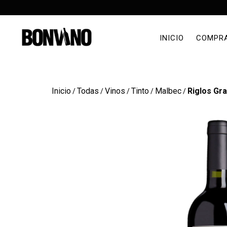
INICIO
COMPR
Inicio
Todas
Vinos
Tinto
Malbec
Riglos Gr
/
/
/
/
/