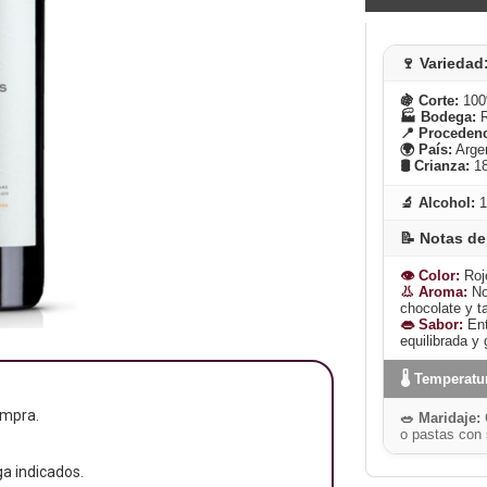
🍷 Variedad
🍇 Corte:
100
🏭 Bodega:
R
📍 Procedenc
🌍 País:
Arge
🛢️ Crianza:
18
🔬 Alcohol:
1
📝 Notas de
👁️ Color:
Rojo
👃 Aroma:
Not
chocolate y t
👄 Sabor:
Ent
equilibrada y 
🌡️ Temperatu
ompra.
🥗 Maridaje:
C
o pastas con 
a indicados.