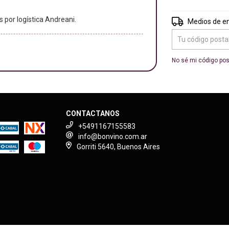
s por logística Andreani.
Entregas para el 
Medios de e
No sé mi código pos
CONTACTANOS
+5491167155583
info@bonvino.com.ar
Gorriti 5640, Buenos Aires