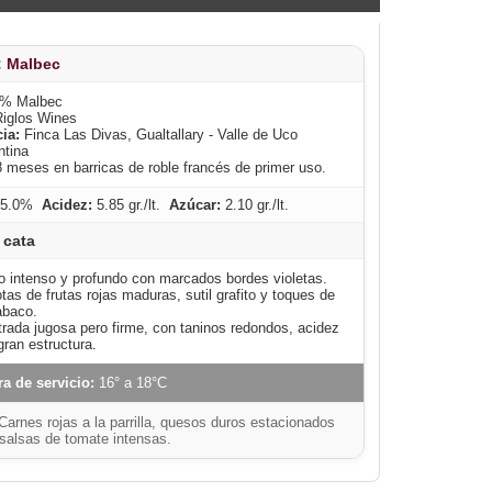
:
Malbec
% Malbec
iglos Wines
ia:
Finca Las Divas, Gualtallary - Valle de Uco
ntina
 meses en barricas de roble francés de primer uso.
5.0%
Acidez:
5.85 gr./lt.
Azúcar:
2.10 gr./lt.
 cata
 intenso y profundo con marcados bordes violetas.
as de frutas rojas maduras, sutil grafito y toques de
abaco.
rada jugosa pero firme, con taninos redondos, acidez
gran estructura.
ra de servicio:
16° a 18°C
arnes rojas a la parrilla, quesos duros estacionados
salsas de tomate intensas.