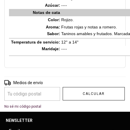
Azúcar:
----
Notas de cata
Color:
Rojizo.
Aroma:
Frutas rojas y notas a romero.
Sabor:
Taninos amables y frutados. Marcada
Temperatura de servicio:
12° a
14°
Maridaje:
----
Entregas para el CP:
CAMBIAR CP
Medios de envío
CALCULAR
No sé mi código postal
NEWSLETTER