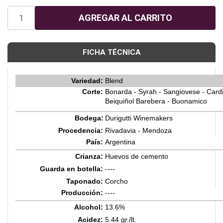
FICHA TÉCNICA
Variedad:
Blend
Corte:
Bonarda - Syrah - Sangiovese - Cardi
Beiquiñol Barebera - Buonamico
Bodega:
Durigutti Winemakers
Procedencia:
Rivadavia - Mendoza
País:
Argentina
Crianza:
Huevos de cemento
Guarda en botella:
----
Taponado:
Corcho
Producción:
----
Alcohol:
13.6%
Acidez:
5.44 gr./lt.