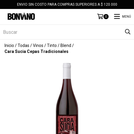
ENVIO SIN COSTO PARA COMPRAS SUPERIORES A $ 120.000
MENÚ
0
Inicio
/
Todas
/
Vinos
/
Tinto
/
Blend
/
Cara Sucia Cepas Tradicionales