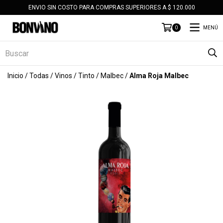
ENVIO SIN COSTO PARA COMPRAS SUPERIORES A $ 120.000
MENÚ
0
Inicio
/
Todas
/
Vinos
/
Tinto
/
Malbec
/
Alma Roja Malbec