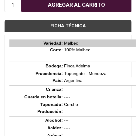
FICHA TÉCNICA
Variedad:
Malbec
Corte:
100% Malbec
Bodega:
Finca Adelma
Procedencia:
Tupungato - Mendoza
País:
Argentina
Crianza:
Guarda en botella:
----
Taponado:
Corcho
Producción:
----
Alcohol:
---
Acidez:
----
Azúcar:
----