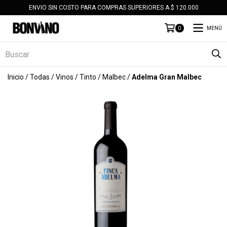
ENVIO SIN COSTO PARA COMPRAS SUPERIORES A $ 120.000
MENÚ
0
Inicio
/
Todas
/
Vinos
/
Tinto
/
Malbec
/
Adelma Gran Malbec