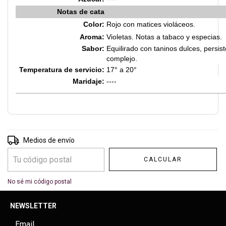
Notas de cata
Color:
Rojo con matices violáceos.
Aroma:
Violetas. Notas a tabaco y especias.
Sabor:
Equilirado con taninos dulces, persist
complejo.
Temperatura de servicio:
17° a 20
°
Maridaje:
----
Entregas para el CP:
CAMBIAR CP
Medios de envío
CALCULAR
No sé mi código postal
NEWSLETTER