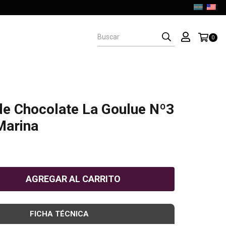
0
de Chocolate La Goulue Nº3
Marina
D
FICHA TÉCNICA