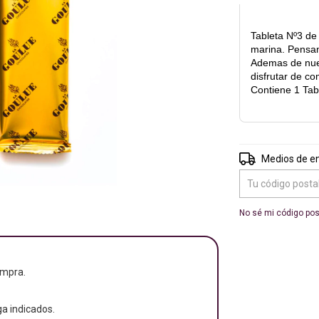
Tableta Nº3 de
marina. Pensam
Ademas de nues
disfrutar de c
Contiene 1 Tab
Entregas para el 
Medios de e
No sé mi código pos
ompra.
a indicados.