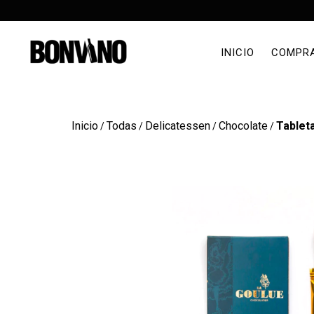
INICIO
COMPR
Inicio
Todas
Delicatessen
Chocolate
Tablet
/
/
/
/