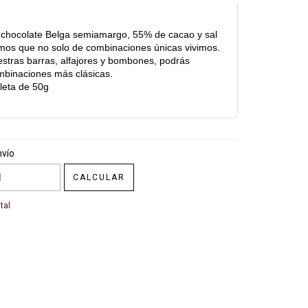
 chocolate Belga semiamargo, 55% de cacao y sal
os que no solo de combinaciones únicas vivimos.
tras barras, alfajores y bombones, podrás
ombinaciones más clásicas.
leta de 50g
CP:
CAMBIAR CP
nvío
CALCULAR
tal