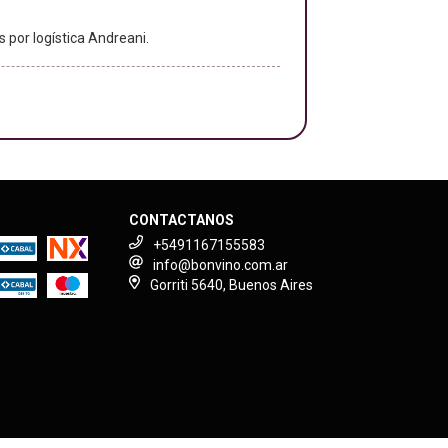
s por logística Andreani.
CONTACTANOS
+5491167155583
info@bonvino.com.ar
Gorriti 5640, Buenos Aires